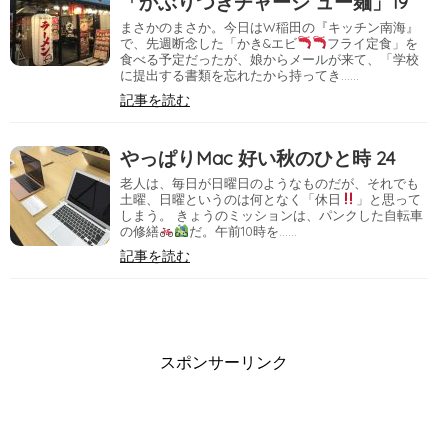
「かぶりつきチャーシ ュー麺」19
まさかのまさか。今日はW稲田の『キッチン南海』
で、先週断念した「かき&エビ
フライ定食」を
食べる予定だったが、娘からメールが来て、「学校
に提出する書類を忘れたから持ってき……
記事を読む
やっぱりMac 好い秋のひと時 24
老人は、毎日が日曜日のようなものだが、それでも
土曜、日曜というのは何となく「休日
」と思って
しまう。 きょうのミッションは、パンクした自転車
の修繕
だ。午前10時を……
記事を読む
スポンサーリンク