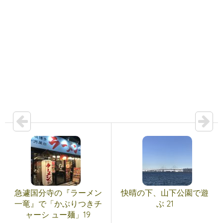
急遽国分寺の『ラーメン
快晴の下、山下公園で遊
一竜』で「かぶりつきチ
ぶ 21
ャーシ ュー麺」19