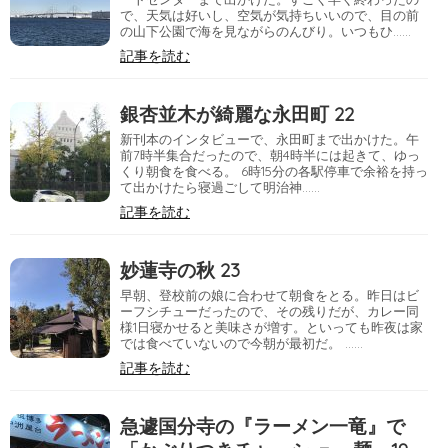
で、天気は好いし、空気が気持ちいいので、目の前
の山下公園で海を見ながらのんびり。いつもひ……
記事を読む
銀杏並木が綺麗な永田町 22
新刊本のインタビューで、永田町まで出かけた。午
前7時半集合だったので、朝4時半には起きて、ゆっ
くり朝食を食べる。 6時15分の各駅停車で余裕を持っ
て出かけたら寝過ごして明治神……
記事を読む
妙蓮寺の秋 23
早朝、登校前の娘に合わせて朝食をとる。昨日はビ
ーフシチューだったので、その残りだが、カレー同
様1日寝かせると美味さが増す。といっても昨夜は家
では食べていないので今朝が最初だ。 ……
記事を読む
急遽国分寺の『ラーメン一竜』で