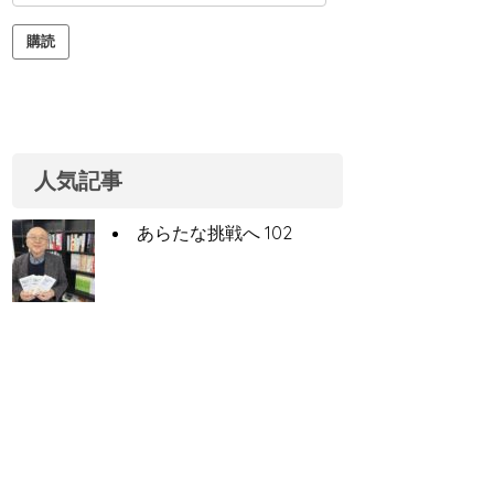
ー
ル
購読
ア
ド
レ
ス
人気記事
あらたな挑戦へ 102