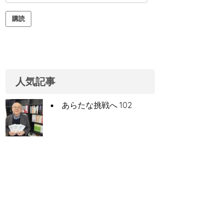
ー
ル
購読
ア
ド
レ
ス
人気記事
あらたな挑戦へ 102