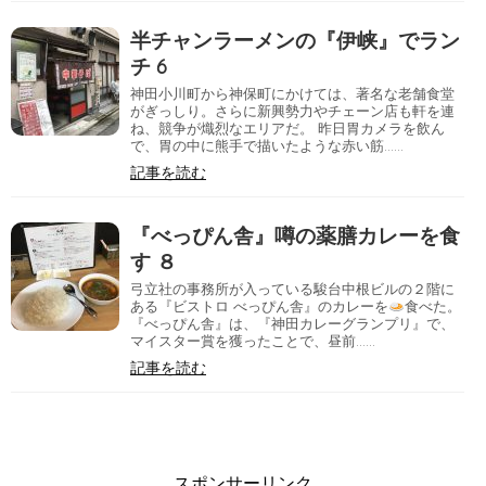
半チャンラーメンの『伊峡』でラン
チ 6
神田小川町から神保町にかけては、著名な老舗食堂
がぎっしり。さらに新興勢力やチェーン店も軒を連
ね、競争が熾烈なエリアだ。 昨日胃カメラを飲ん
で、胃の中に熊手で描いたような赤い筋……
記事を読む
『べっぴん舎』噂の薬膳カレーを食
す ８
弓立社の事務所が入っている駿台中根ビルの２階に
ある『ビストロ べっぴん舎』のカレーを
食べた。
『べっぴん舎』は、『神田カレーグランプリ』で、
マイスター賞を獲ったことで、昼前……
記事を読む
スポンサーリンク