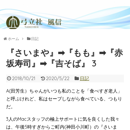
ホーム
日記
『さいまや』➡︎『もも』➡︎『赤
坂寿司』➡︎『吉そば』 3
2018/10/21
2020/5/22
日記
A(田芳生）ちゃんがいつも私のことを「食べすぎ老人」
と呼ぶけれど、私はセーブしながら食べている、つもり
だ。
3人のMacスタッフの極上サポートに気を良くした我々
は、午後5時すぎからご町内(神田小川町）の『さいま