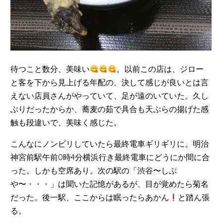
待つこと数分、美味い
。以前この店は、ジロー
と客を下から見上げる年配の、決して感じが良いとは言
えない店員さんがやっていて、足が遠のいていた。久し
ぶりだったからか、蕎麦の茹で具合も天ぷらの揚げた感
触も段違いで、美味く感じた。
こんなにノンビリしていたら最終電車ギリギリに。明治
神宮前駅午前0時4分横浜行き最終電車にどうにか間に合
った。しかも空席あり。次の駅の「渋谷〜しぶ
や〜・・・」は聞いた記憶があるが、目が覚めたら菊名
だった。後一駅、ここからは眠ったらあかん
と踏ん張
る。